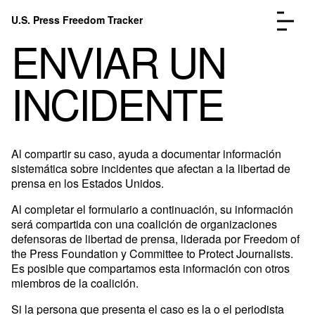
Skip to content
U.S. Press Freedom Tracker
Menu
ENVIAR UN
INCIDENTE
Incidents Database
Go to the page →
Al compartir su caso, ayuda a documentar información
Analysis
Go to the page →
sistemática sobre incidentes que afectan a la libertad de
FAQ
Go to the page →
prensa en los Estados Unidos.
About
Go to the page →
Al completar el formulario a continuación, su información
Donate
Submit an Incident
será compartida con una coalición de organizaciones
defensoras de libertad de prensa, liderada por Freedom of
the Press Foundation y Committee to Protect Journalists.
Es posible que compartamos esta información con otros
miembros de la coalición.
Si la persona que presenta el caso es la o el periodista